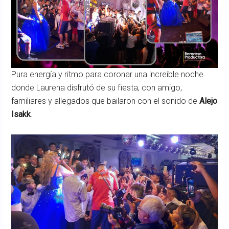
Pura energía y ritmo para coronar una increíble noche
donde Laurena disfrutó de su fiesta, con amigo,
familiares y allegados que bailaron con el sonido de
Alejo
Isakk
.