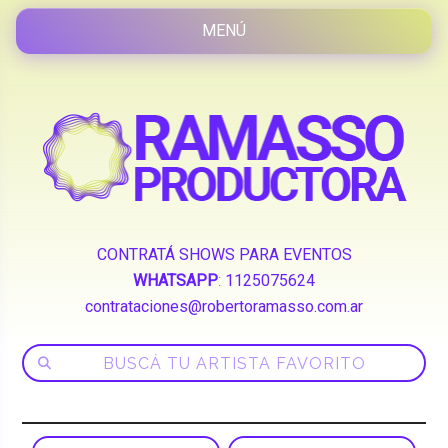
CONTRATÁ SHOWS PARA EVENTOS
WHATSAPP
:
1125075624
contrataciones@robertoramasso.com.ar