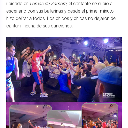
ubicado en
Lomas de Zamora
, el cantante se subió al
escenario con sus bailarinas y desde el primer minuto
hizo delirar a todos. Los chicos y chicas no dejaron de
cantar ninguna de sus canciones.