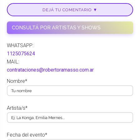
DEJÁ TU COMENTARIO ▼
CONSULTÁ POR ARTISTAS Y SHOWS
WHATSAPP:
1125075624
MAIL:
contrataciones@robertoramasso.com.ar
Nombre*
Artista/s*
Fecha del evento*