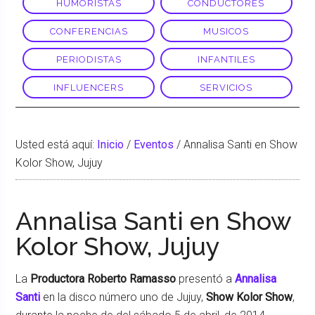
HUMORISTAS
CONDUCTORES
CONFERENCIAS
MUSICOS
PERIODISTAS
INFANTILES
INFLUENCERS
SERVICIOS
Usted está aquí:
Inicio
/
Eventos
/
Annalisa Santi en Show
Kolor Show, Jujuy
Annalisa Santi en Show
Kolor Show, Jujuy
La
Productora Roberto Ramasso
presentó a
Annalisa
Santi
en la disco número uno de Jujuy,
Show Kolor Show
,