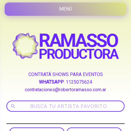
CONTRATÁ SHOWS PARA EVENTOS
WHATSAPP
:
1125075624
contrataciones@robertoramasso.com.ar