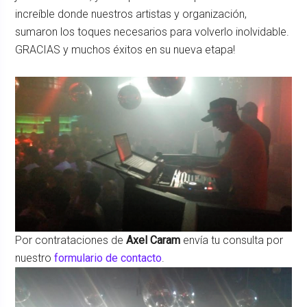
increíble donde nuestros artistas y organización,
sumaron los toques necesarios para volverlo inolvidable.
GRACIAS y muchos éxitos en su nueva etapa!
Por contrataciones de
Axel Caram
envía tu consulta por
nuestro
formulario de contacto
.