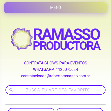
CONTRATÁ SHOWS PARA EVENTOS
WHATSAPP
:
1125075624
contrataciones@robertoramasso.com.ar