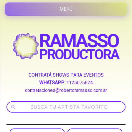
CONTRATÁ SHOWS PARA EVENTOS
WHATSAPP
:
1125075624
contrataciones@robertoramasso.com.ar