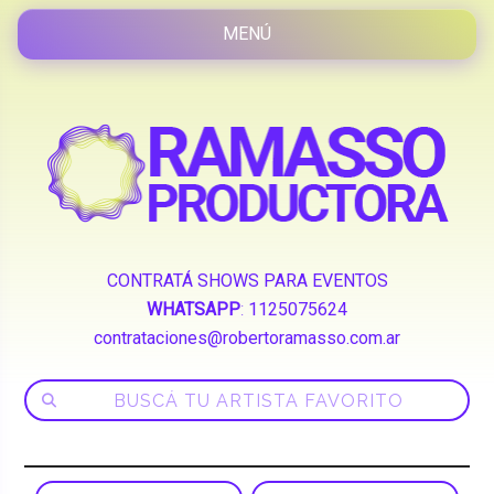
CONTRATÁ SHOWS PARA EVENTOS
WHATSAPP
:
1125075624
contrataciones@robertoramasso.com.ar