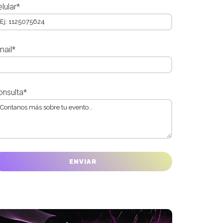
lular*
mail*
onsulta*