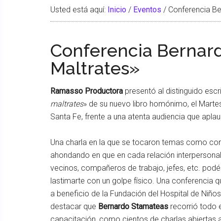
Usted está aquí:
Inicio
/
Eventos
/
Conferencia Be
Conferencia Bernar
Maltrates»
Ramasso Productora
presentó al distinguido escr
maltrates
» de su nuevo libro homónimo, el Marte
Santa Fe, frente a una atenta audiencia que apla
Una charla en la que se tocaron temas como como
ahondando en que en cada relación interpersonal,
vecinos, compañeros de trabajo, jefes, etc. pod
lastimarte con un golpe físico. Una conferencia q
a beneficio de la Fundación del Hospital de Niños
destacar que
Bernardo Stamateas
recorrió todo e
capacitación, como cientos de charlas abiertas 