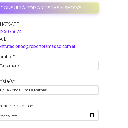
CONSULTÁ POR ARTISTAS Y SHOWS
HATSAPP:
125075624
AIL:
ontrataciones@robertoramasso.com.ar
ombre*
tista/s*
echa del evento*