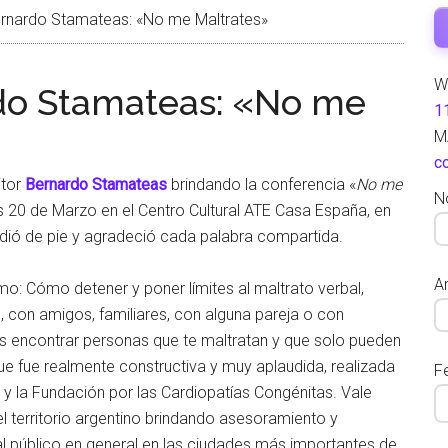
rnardo Stamateas: «No me Maltrates»
W
do Stamateas: «No me
1
M
c
itor
Bernardo Stamateas
brindando la conferencia «
No me
N
s 20 de Marzo en el Centro Cultural ATE Casa España, en
udió de pie y agradeció cada palabra compartida.
Ar
: Cómo detener y poner límites al maltrato verbal,
 con amigos, familiares, con alguna pareja o con
és encontrar personas que te maltratan y que solo pueden
ue fue realmente constructiva y muy aplaudida, realizada
F
 y la Fundación por las Cardiopatías Congénitas. Vale
l territorio argentino brindando asesoramiento y
al público en general en las ciudades más importantes de