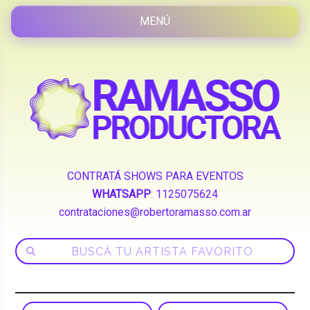
CONTRATÁ SHOWS PARA EVENTOS
WHATSAPP
:
1125075624
contrataciones@robertoramasso.com.ar