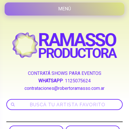
CONTRATÁ SHOWS PARA EVENTOS
WHATSAPP
:
1125075624
contrataciones@robertoramasso.com.ar