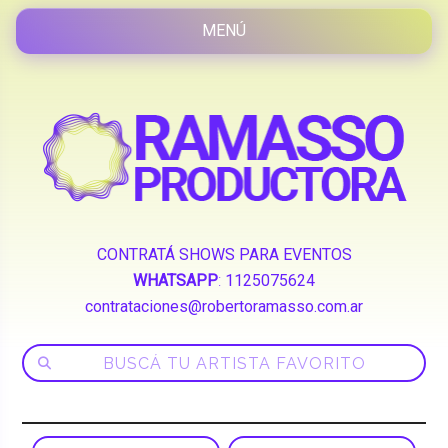
CONTRATÁ SHOWS PARA EVENTOS
WHATSAPP
:
1125075624
contrataciones@robertoramasso.com.ar