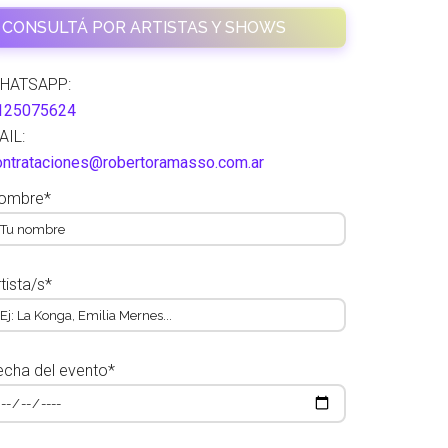
CONSULTÁ POR ARTISTAS Y SHOWS
HATSAPP:
125075624
AIL:
ontrataciones@robertoramasso.com.ar
ombre*
tista/s*
echa del evento*