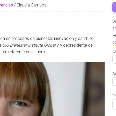
rencias
/
Claudia Campos
W
1
M
ada en procesos de bienestar, innovación y cambio,
c
de
BIG Bienestar Institute Global
y Vicepresidente de
N
gran referente en el rubro.
Ar
F