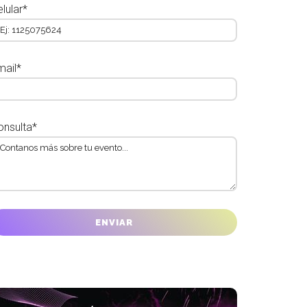
lular*
mail*
onsulta*