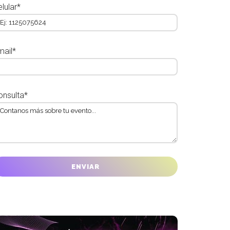
lular*
mail*
onsulta*