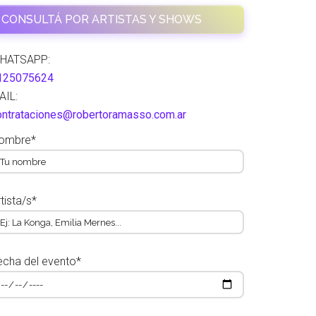
CONSULTÁ POR ARTISTAS Y SHOWS
HATSAPP:
125075624
AIL:
ontrataciones@robertoramasso.com.ar
ombre*
tista/s*
echa del evento*