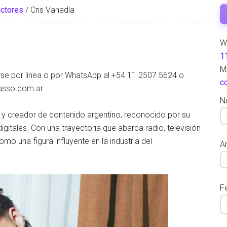
ctores
/
Cris Vanadía
W
1
M
se por línea o por WhatsApp al +54 11 2507 5624 o
c
masso.com.ar
N
r y creador de contenido argentino, reconocido por su
igitales. Con una trayectoria que abarca radio, televisión
o una figura influyente en la industria del
Ar
F