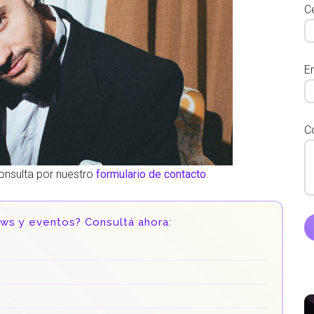
Ce
E
C
onsulta por nuestro
formulario de contacto
.
ows y eventos? Consultá ahora: