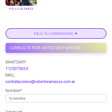
POLLO ÁLVAREZ
DEJÁ TU COMENTARIO ▼
CONSULTÁ POR ARTISTAS Y SHOWS
WHATSAPP:
1125075624
MAIL:
contrataciones@robertoramasso.com.ar
Nombre*