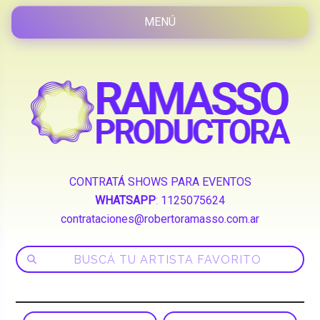
CONTRATÁ SHOWS PARA EVENTOS
WHATSAPP
:
1125075624
contrataciones@robertoramasso.com.ar