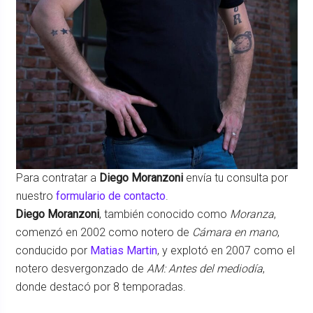
Para contratar a
Diego Moranzoni
envía tu consulta por
nuestro
formulario de contacto
.
Diego Moranzoni
, también conocido como
Moranza
,
comenzó en 2002 como notero de
Cámara en mano
,
conducido por
Matias Martin
, y explotó en 2007 como el
notero desvergonzado de
AM: Antes del mediodía
,
donde destacó por 8 temporadas.