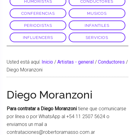
HUMORISTAS
CONDUCTORES
CONFERENCIAS
MUSICOS
PERIODISTAS
INFANTILES
INFLUENCERS
SERVICIOS
Usted está aquí:
Inicio
/
Artistas - general
/
Conductores
/
Diego Moranzoni
Diego Moranzoni
Para contratar a
Diego Moranzoni
tiene que comunicarse
por línea o por WhatsApp al +54 11 2507 5624 o
enviarnos un mail a
contrataciones@robertoramasso.com.ar