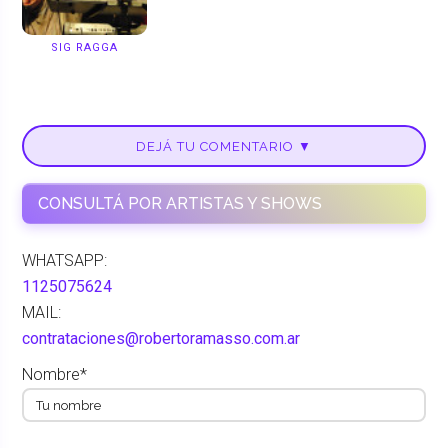
SIG RAGGA
DEJÁ TU COMENTARIO ▼
CONSULTÁ POR ARTISTAS Y SHOWS
WHATSAPP:
1125075624
MAIL:
contrataciones@robertoramasso.com.ar
Nombre*