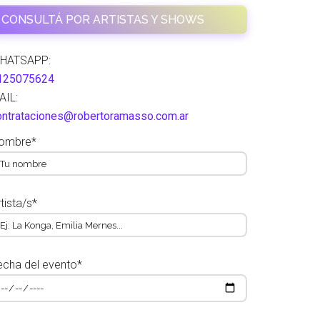
CONSULTÁ POR ARTISTAS Y SHOWS
HATSAPP:
125075624
AIL:
ontrataciones@robertoramasso.com.ar
ombre*
tista/s*
echa del evento*