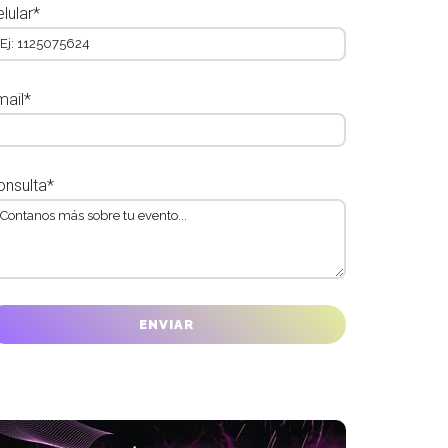
lular*
mail*
onsulta*