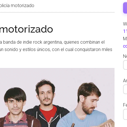
olicía motorizado
W
 motorizado
1
M
 banda de indie rock argentina, quienes combinan el
c
n sonido y estilos únicos, con el cual conquistaron miles
N
Ar
F