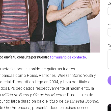
Ce
E
C
do
envía tu consulta por nuestro
formulario de contacto
.
aracteriza por un sonido de guitarras fuertes
por bandas como Pixies, Ramones, Weezer, Sonic Youth y
erial discográfico llega en 2004, y lleva por título el
mados EPs dedicados respectivamente al nacimiento, la
 Millón de Euros y Día de los Muertos
. Para finales de
undo larga duración bajo el título de
La Dinastía Scorpio
.
a de Oro Americana, presentándose en países como