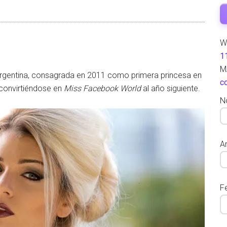
W
1
M
rgentina, consagrada en 2011 como primera princesa en
c
 convirtiéndose en
Miss Facebook World
al año siguiente.
N
Ar
F