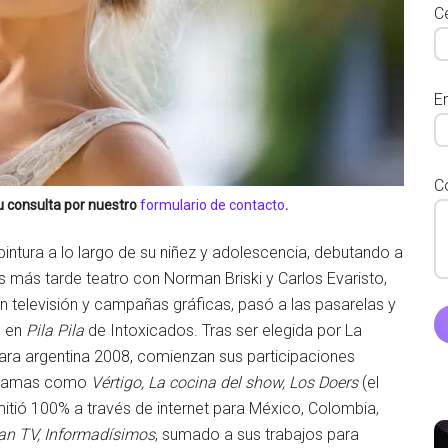
Ce
E
C
u consulta por nuestro
formulario de contacto
.
pintura a lo largo de su niñez y adolescencia, debutando a
 más tarde teatro con Norman Briski y Carlos Evaristo,
n televisión y campañas gráficas, pasó a las pasarelas y
o en
Pila Pila
de Intoxicados. Tras ser elegida por La
ara argentina 2008, comienzan sus participaciones
ogramas como
Vértigo, La cocina del show, Los Doers
(el
mitió 100% a través de internet para México, Colombia,
tan TV, Informadísimos
, sumado a sus trabajos para