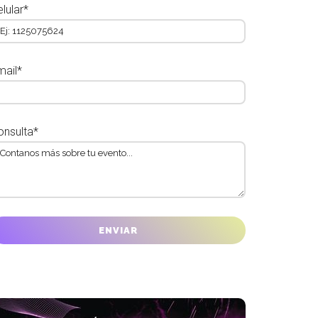
lular*
mail*
onsulta*