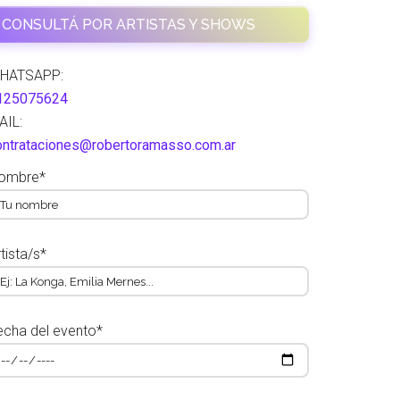
CONSULTÁ POR ARTISTAS Y SHOWS
HATSAPP:
125075624
AIL:
ontrataciones@robertoramasso.com.ar
ombre*
tista/s*
echa del evento*