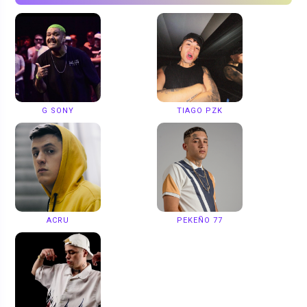
G SONY
TIAGO PZK
ACRU
PEKEÑO 77