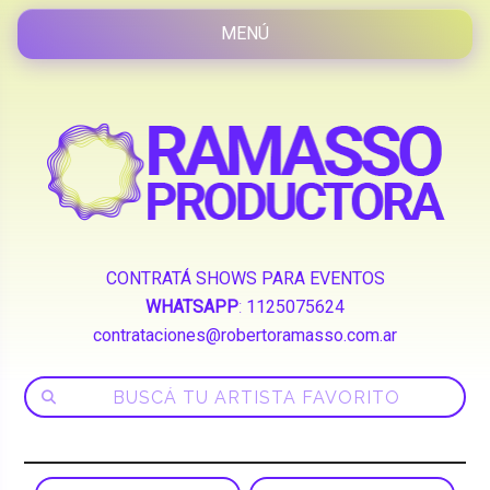
CONTRATÁ SHOWS PARA EVENTOS
WHATSAPP
:
1125075624
contrataciones@robertoramasso.com.ar