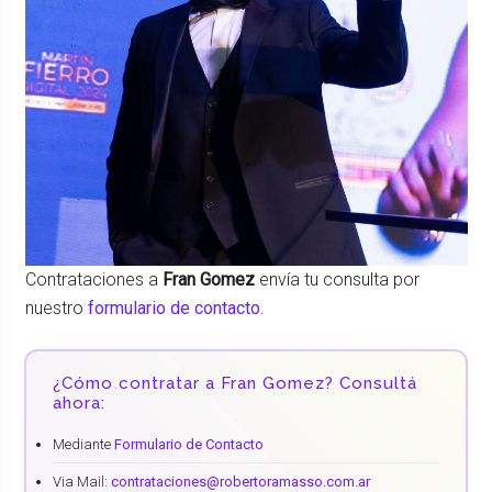
Contrataciones a
Fran Gomez
envía tu consulta por
nuestro
formulario de contacto
.
¿Cómo contratar a Fran Gomez? Consultá
ahora:
Mediante
Formulario de Contacto
Via Mail:
contrataciones@robertoramasso.com.ar