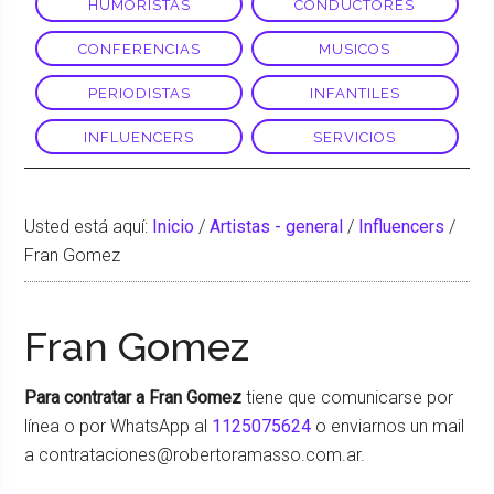
HUMORISTAS
CONDUCTORES
CONFERENCIAS
MUSICOS
PERIODISTAS
INFANTILES
INFLUENCERS
SERVICIOS
Usted está aquí:
Inicio
/
Artistas - general
/
Influencers
/
Fran Gomez
Fran Gomez
Para contratar a Fran Gomez
tiene que comunicarse por
línea o por WhatsApp al
1125075624
o enviarnos un mail
a contrataciones@robertoramasso.com.ar.