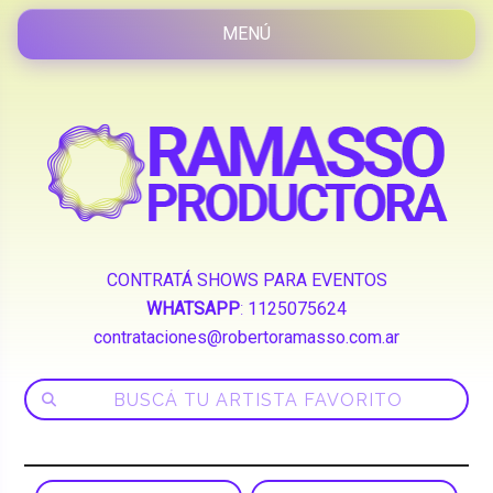
CONTRATÁ SHOWS PARA EVENTOS
WHATSAPP
:
1125075624
contrataciones@robertoramasso.com.ar