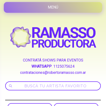
CONTRATÁ SHOWS PARA EVENTOS
WHATSAPP
:
1125075624
contrataciones@robertoramasso.com.ar