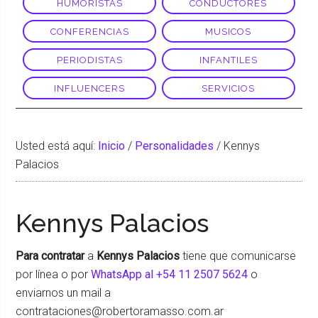
HUMORISTAS
CONDUCTORES
CONFERENCIAS
MUSICOS
PERIODISTAS
INFANTILES
INFLUENCERS
SERVICIOS
Usted está aquí:
Inicio
/
Personalidades
/
Kennys
Palacios
Kennys Palacios
Para contratar
a
Kennys Palacios
tiene que comunicarse
por línea o por
WhatsApp al +54 11 2507 5624
o
enviarnos un mail a
contrataciones@robertoramasso.com.ar