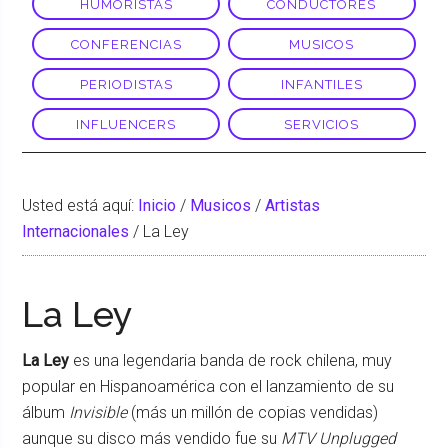
HUMORISTAS
CONDUCTORES
CONFERENCIAS
MUSICOS
PERIODISTAS
INFANTILES
INFLUENCERS
SERVICIOS
Usted está aquí:
Inicio
/
Musicos
/
Artistas
Internacionales
/
La Ley
La Ley
La Ley
es una legendaria banda de rock chilena, muy
popular en Hispanoamérica con el lanzamiento de su
álbum
Invisible
(más un millón de copias vendidas)
aunque su disco más vendido fue su
MTV Unplugged