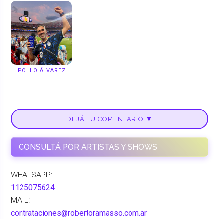
POLLO ÁLVAREZ
DEJÁ TU COMENTARIO ▼
CONSULTÁ POR ARTISTAS Y SHOWS
WHATSAPP:
1125075624
MAIL:
contrataciones@robertoramasso.com.ar