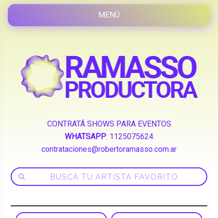
CONTRATÁ SHOWS PARA EVENTOS
WHATSAPP
:
1125075624
contrataciones@robertoramasso.com.ar