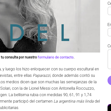
Ce
E
C
 tu consulta por nuestro
formulario de contacto
.
 y luego los hizo enloquecer con su cuerpo escultural en
vistas, entre ellas
Paparazzi
, donde además contó su
e. Los medios dicen que son muchas las semejanzas de la
Solari, con la de Lionel Messi con Antonella Roccuzzo,
igen. La bellísima rubia con medidas 90, 61, 91 y 1,74
iormente participó del certamen
La argentina más linda
del
blicitarias.