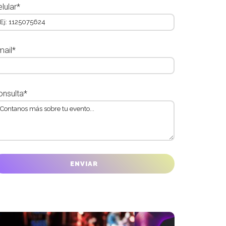
lular*
mail*
onsulta*