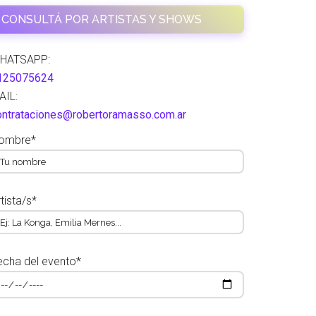
CONSULTÁ POR ARTISTAS Y SHOWS
HATSAPP:
125075624
AIL:
ontrataciones@robertoramasso.com.ar
ombre*
tista/s*
echa del evento*