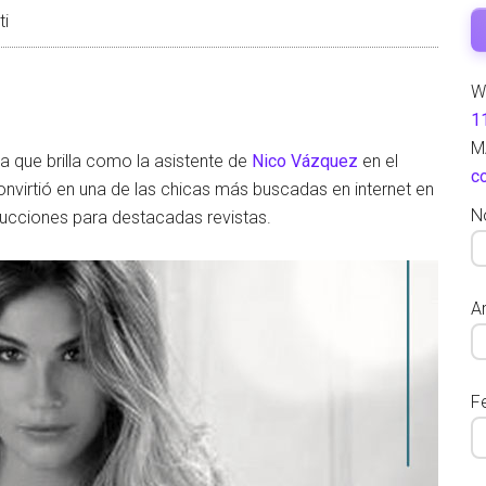
ti
W
1
M
 que brilla como la asistente de
Nico Vázquez
en el
c
convirtió en una de las chicas más buscadas en internet en
N
ucciones para destacadas revistas.
Ar
F