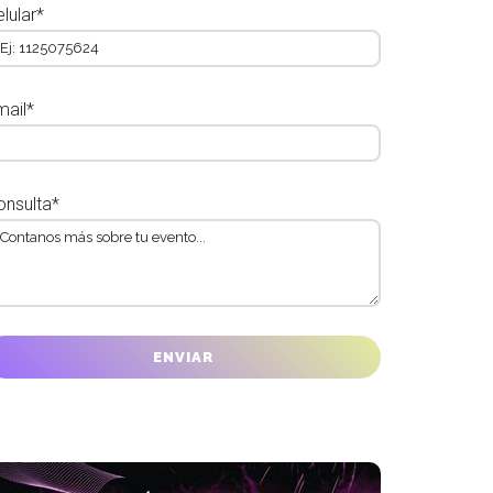
lular*
mail*
onsulta*