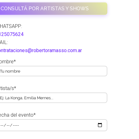
CONSULTÁ POR ARTISTAS Y SHOWS
HATSAPP:
125075624
AIL:
ontrataciones@robertoramasso.com.ar
ombre*
tista/s*
echa del evento*