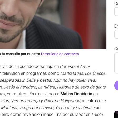
Ce
E
C
 tu consulta por nuestro
formulario de contacto
.
emás de su querido personaje en
Camino al Amor
,
en televisión en programas como
Maltratadas, Los Únicos,
speradas 2, Bella y bestia, Aquí no hay quien viva,
, Jesús el heredero, La niñera, Historias de sexo de gente
nes
, entre otros. En cine, vimos a
Matias Desiderio
en
ission, Verano amargo y Palermo Hollywood
, mientras que
Marilusa, Vengo por el aviso, Yo no fui y La china
. Fue
Fierro como revelación masculina por su labor en
Lalola
.