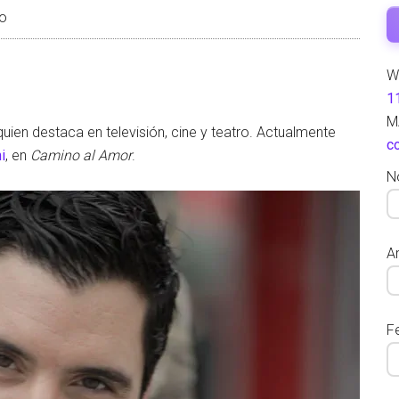
io
W
1
M
uien destaca en televisión, cine y teatro. Actualmente
c
i
, en
Camino al Amor
.
N
Ar
F