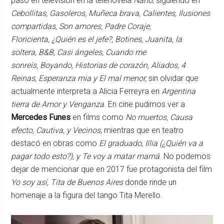
paso en televisión en la telenovela
Nano
, siguiendo en
Cebollitas, Gasoleros, Muñeca brava, Calientes, Ilusiones
compartidas, Son amores, Padre Coraje,
Floricienta, ¿Quién es el jefe?, Botines, Juanita, la
soltera, B&B, Casi ángeles, Cuando me
sonreís, Boyando, Historias de corazón, Aliados, 4
Reinas, Esperanza mia y El mal menor,
sin olvidar que
actualmente interpreta a Alicia Ferreyra en
Argentina
tierra de Amor y Venganza
. En cine pudimos ver a
Mercedes Funes
en films como
No muertos, Causa
efecto, Cautiva, y Vecinos
, mientras que en teatro
destacó en obras como
El graduado, Illia (¿Quién va a
pagar todo esto?), y Te voy a matar mamá
. No podemos
dejar de mencionar que en 2017 fue protagonista del film
Yo soy así, Tita de Buenos Aires
donde rinde un
homenaje a la figura del tango Tita Merello.