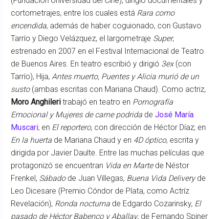
(Fundación Universidad del Cine), dirigió documentales y
cortometrajes, entre los cuales está
Rara como
encendida
, además de haber coguionado, con Gustavo
Tarrío y Diego Velázquez, el largometraje
Super
,
estrenado en 2007 en el Festival Internacional de Teatro
de Buenos Aires. En teatro escribió y dirigió
3ex
(con
Tarrío), Hija,
Antes muerto, Puentes y Alicia murió de un
susto
(ambas escritas con Mariana Chaud). Como actriz,
Moro Anghileri
trabajó en teatro en
Pornografía
Emocional y Mujeres de carne podrida
de
José María
Muscari
; en
El reportero
, con dirección de Héctor Díaz; en
En la huerta
de Mariana Chaud y en
4D óptico
, escrita y
dirigida por Javier Daulte. Entre las muchas películas que
protagonizó se encuentran
Vida en Marte
de Néstor
Frenkel,
Sábado
de Juan Villegas,
Buena Vida Delivery
de
Leo Dicesare (Premio Cóndor de Plata, como Actríz
Revelación),
Ronda nocturna
de Edgardo Cozarinsky,
El
pasado de Héctor Babenco y Aballay
, de Fernando Spiner