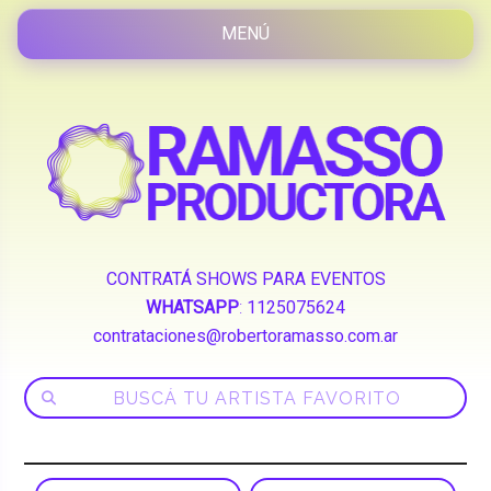
CONTRATÁ SHOWS PARA EVENTOS
WHATSAPP
:
1125075624
contrataciones@robertoramasso.com.ar