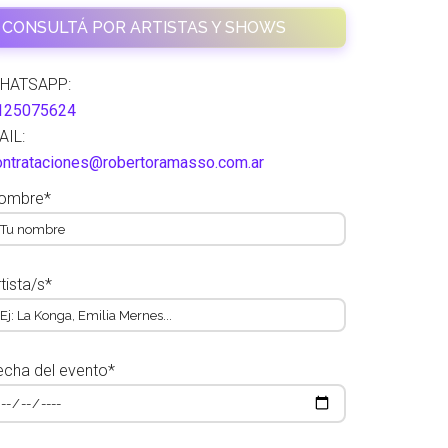
CONSULTÁ POR ARTISTAS Y SHOWS
HATSAPP:
125075624
AIL:
ontrataciones@robertoramasso.com.ar
ombre*
tista/s*
echa del evento*