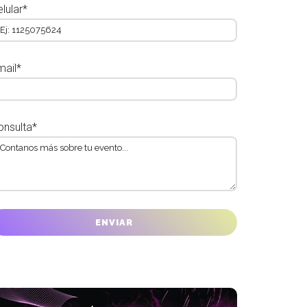
lular*
mail*
onsulta*