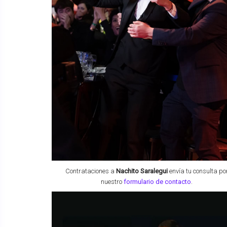
Contrataciones a
Nachito Saralegui
envía tu consulta po
nuestro
formulario de contacto
.