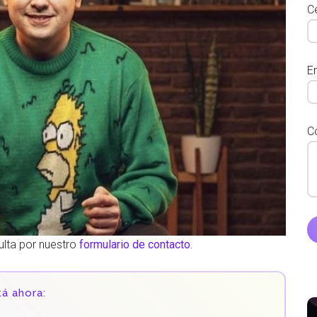
Ce
E
C
ulta por nuestro
formulario de contacto
.
á ahora: