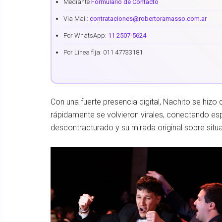
Mediante
Formulario de Contacto
Via Mail:
contrataciones@robertoramasso.com.ar
Por WhatsApp:
11 2507-5624
Por Línea fija: 011 47733181
Con una fuerte presencia digital, Nachito se hiz
rápidamente se volvieron virales, conectando es
descontracturado y su mirada original sobre situ