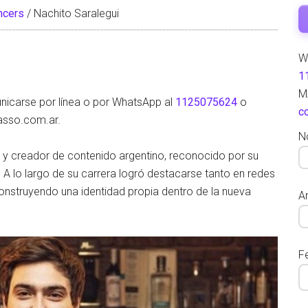
ncers
/
Nachito Saralegui
W
1
M
nicarse por línea o por WhatsApp al
1125075624
o
c
asso.com.ar.
N
a y creador de contenido argentino, reconocido por su
 A lo largo de su carrera logró destacarse tanto en redes
nstruyendo una identidad propia dentro de la nueva
Ar
F