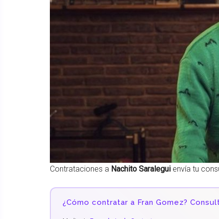
Contrataciones a
Nachito Saralegui
envía tu cons
¿Cómo contratar a Fran Gomez? Consult