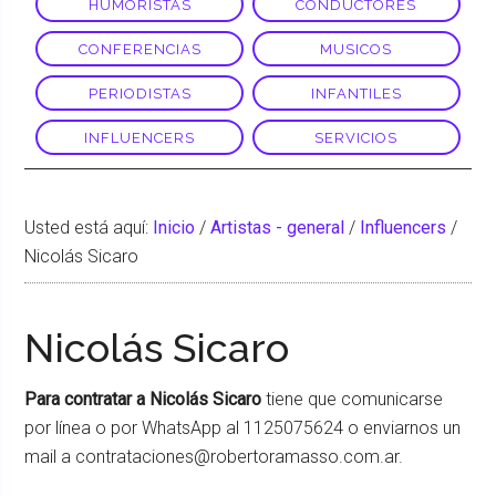
HUMORISTAS
CONDUCTORES
CONFERENCIAS
MUSICOS
PERIODISTAS
INFANTILES
INFLUENCERS
SERVICIOS
Usted está aquí:
Inicio
/
Artistas - general
/
Influencers
/
Nicolás Sicaro
Nicolás Sicaro
Para contratar a Nicolás Sicaro
tiene que comunicarse
por línea o por WhatsApp al 1125075624 o enviarnos un
mail a contrataciones@robertoramasso.com.ar.