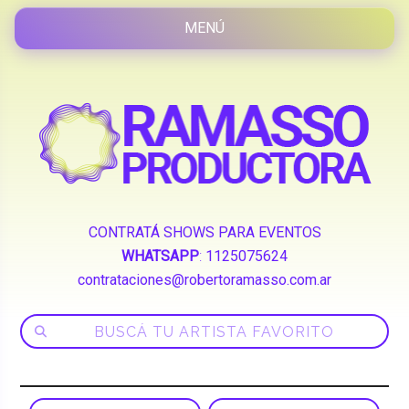
CONTRATÁ SHOWS PARA EVENTOS
WHATSAPP
:
1125075624
contrataciones@robertoramasso.com.ar