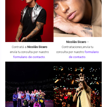
Nicolás Sicaro
–
Contratá a
Nicolás Sicaro
Contrataciones,envía tu
envía tu consulta por nuestro
consulta por nuestro
formulario
formulario de contacto
.
de contacto
.