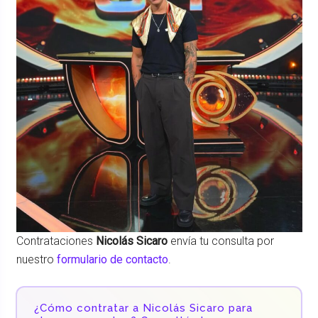
Contrataciones
Nicolás Sicaro
envía tu consulta por
nuestro
formulario de contacto
.
¿Cómo contratar a Nicolás Sicaro para