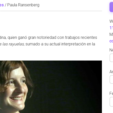
ces
/
Paula Ransenberg
W
1
M
ina, quien ganó gran notoriedad con trabajos recientes
c
 las rayuelas
, sumado a su actual interpretación en la
N
Ar
F