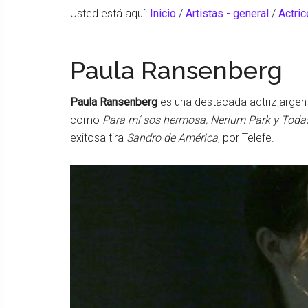
Usted está aquí:
Inicio
/
Artistas - general
/
Actri
Paula Ransenberg
Paula Ransenberg
es una destacada actriz argent
como
Para mí sos hermosa, Nerium Park y Todas
exitosa tira
Sandro de América
, por Telefe.