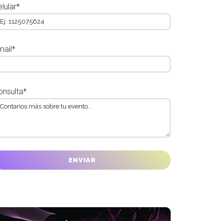
lular*
mail*
onsulta*