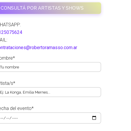
CONSULTÁ POR ARTISTAS Y SHOWS
HATSAPP:
125075624
AIL:
ontrataciones@robertoramasso.com.ar
ombre*
tista/s*
echa del evento*