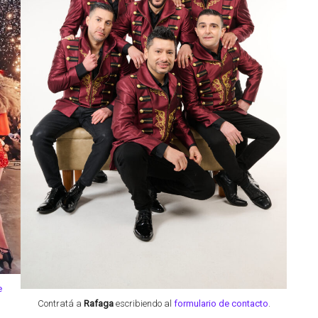
e
Contratá a
Rafaga
escribiendo al
formulario de contacto
.