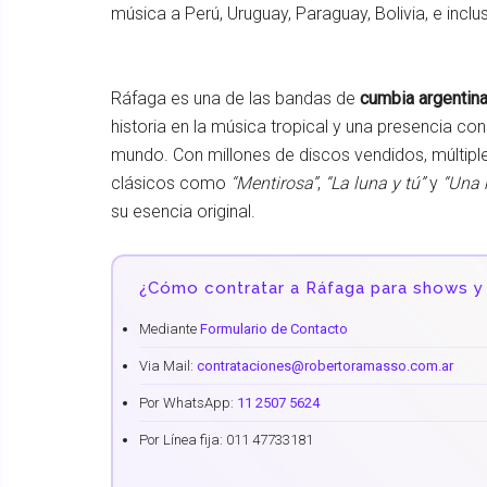
música a Perú, Uruguay, Paraguay, Bolivia, e incl
Ráfaga es una de las bandas de
cumbia argentina
historia en la música tropical y una presencia co
mundo. Con millones de discos vendidos, múltiple
clásicos como
“Mentirosa”
,
“La luna y tú”
y
“Una 
su esencia original.
¿Cómo contratar a Ráfaga para shows y
Mediante
Formulario de Contacto
Via Mail:
contrataciones@robertoramasso.com.ar
Por WhatsApp:
11 2507 5624
Por Línea fija: 011 47733181