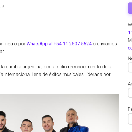
ga
W
1
M
r línea o por
WhatsApp al +54 11 2507 5624
o enviarnos
c
ar
N
la cumbia argentina, con amplio reconocimiento de la
 internacional llena de éxitos musicales, liderada por
Ar
F