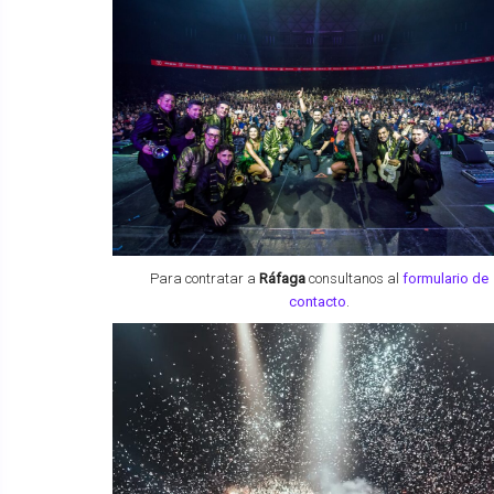
Para contratar a
Ráfaga
consultanos al
formulario de
contacto
.