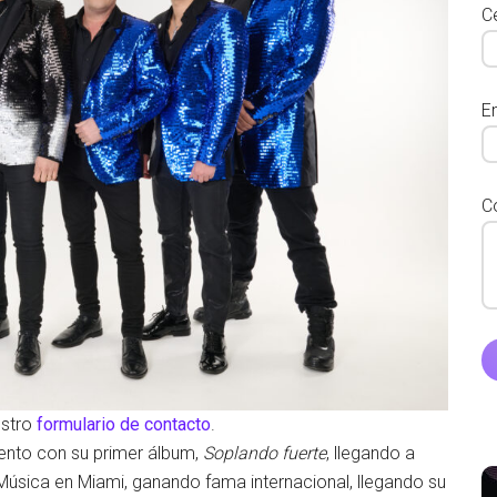
Ce
E
C
estro
formulario de contacto
.
nto con su primer álbum,
Soplando fuerte
, llegando a
Música en Miami, ganando fama internacional, llegando su