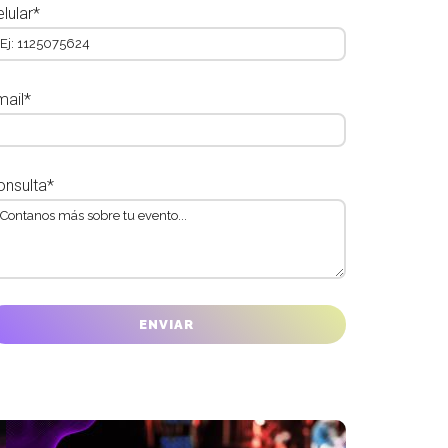
lular*
mail*
onsulta*