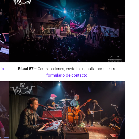
rio
Ritual 87
– Contrataciones,
envía tu consulta por nuestro
formulario de contacto
.