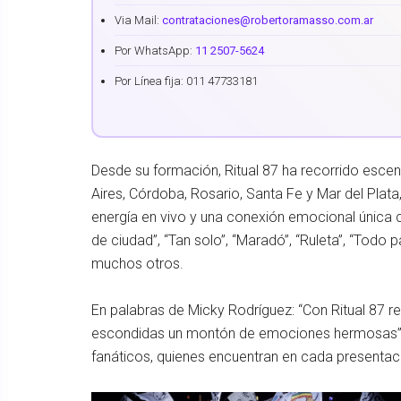
Via Mail:
contrataciones@robertoramasso.com.ar
Por WhatsApp:
11 2507-5624
Por Línea fija: 011 47733181
Desde su formación, Ritual 87 ha recorrido esce
Aires, Córdoba, Rosario, Santa Fe y Mar del Plat
energía en vivo y una conexión emocional única c
de ciudad”, “Tan solo”, “Maradó”, “Ruleta”, “Todo p
muchos otros.
En palabras de Micky Rodríguez: “Con Ritual 87 
escondidas un montón de emociones hermosas” . 
fanáticos, quienes encuentran en cada presentaci