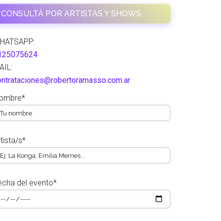
CONSULTÁ POR ARTISTAS Y SHOWS
HATSAPP:
125075624
AIL:
ontrataciones@robertoramasso.com.ar
ombre*
tista/s*
echa del evento*