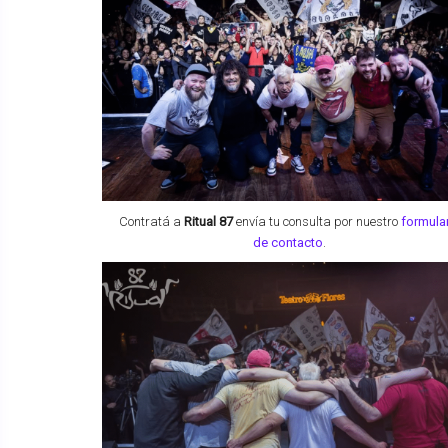
Contratá a
Ritual 87
envía tu consulta por nuestro
formula
de contacto
.