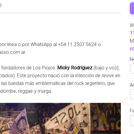
7
W
1
M
por línea o por WhatsApp al +54 11 2507 5624 o
c
masso.com.ar
N
 fundadores de Los Piojos:
Micky Rodríguez
(bajo y voz),
clados). Este proyecto nació con la intención de revivir en
de las bandas más emblemáticas del rock argentino, que
Ar
andombe, reggae y murga.
F