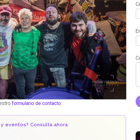
Ce
E
C
uestro
formulario de contacto
.
 y eventos? Consultá ahora: