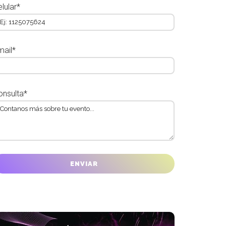
lular*
mail*
onsulta*