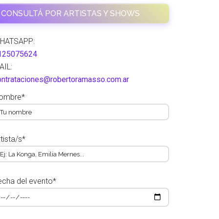
CONSULTÁ POR ARTISTAS Y SHOWS
HATSAPP:
125075624
AIL:
ontrataciones@robertoramasso.com.ar
ombre*
tista/s*
echa del evento*