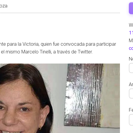
oza
W
1
M
te para la Victoria, quien fue convocada para participar
c
el mismo Marcelo Tinelli, a través de Twitter.
N
Ar
F