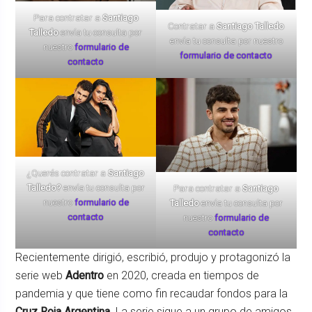
Para contratar a
Santiago
Contratar a
Santiago Talledo
Talledo
envía tu consulta por
envía tu consulta por nuestro
nuestro
formulario de
formulario de contacto
contacto
¿Querés contratar a
Santiago
Talledo?
envía tu consulta por
Para contratar a
Santiago
nuestro
formulario de
Talledo
envía tu consulta por
contacto
nuestro
formulario de
contacto
Recientemente dirigió, escribió, produjo y protagonizó la
serie web
Adentro
en 2020, creada en tiempos de
pandemia y que tiene como fin recaudar fondos para la
Cruz Roja Argentina
. La serie sigue a un grupo de amigos