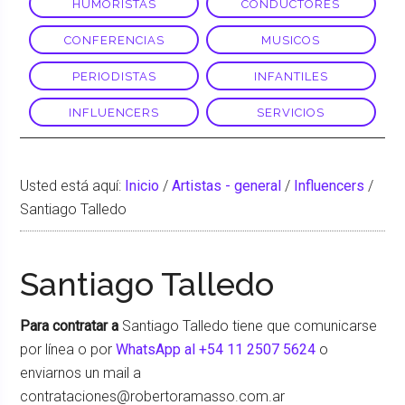
HUMORISTAS
CONDUCTORES
CONFERENCIAS
MUSICOS
PERIODISTAS
INFANTILES
INFLUENCERS
SERVICIOS
Usted está aquí:
Inicio
/
Artistas - general
/
Influencers
/
Santiago Talledo
Santiago Talledo
Para contratar a
Santiago Talledo tiene que comunicarse
por línea o por
WhatsApp al +54 11 2507 5624
o
enviarnos un mail a
contrataciones@robertoramasso.com.ar