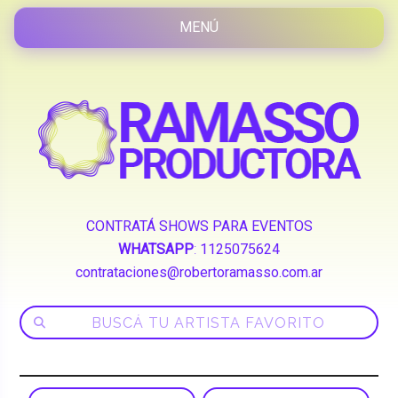
CONTRATÁ SHOWS PARA EVENTOS
WHATSAPP
:
1125075624
contrataciones@robertoramasso.com.ar