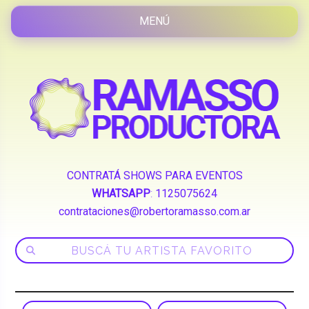
CONTRATÁ SHOWS PARA EVENTOS
WHATSAPP
:
1125075624
contrataciones@robertoramasso.com.ar