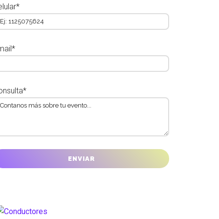
lular*
mail*
onsulta*