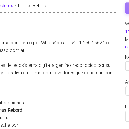
ctores
/
Tomas Rebord
W
1
M
arse por línea o por WhatsApp al +54 11 2507 5624 o
c
masso.com.ar
N
tes del ecosistema digital argentino, reconocido por su
r y narrativa en formatos innovadores que conectan con
Ar
trataciones
F
mas Rebord
ía tu
sulta por