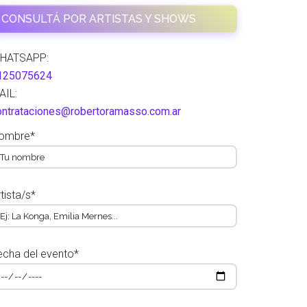
CONSULTÁ POR ARTISTAS Y SHOWS
HATSAPP:
125075624
AIL:
ontrataciones@robertoramasso.com.ar
ombre*
tista/s*
echa del evento*