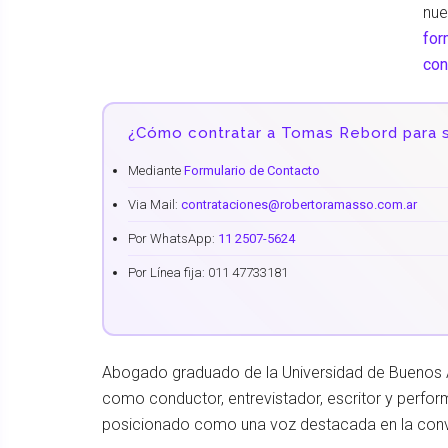
nue
for
con
¿Cómo contratar a Tomas Rebord para s
Mediante
Formulario de Contacto
Via Mail:
contrataciones@robertoramasso.com.ar
Por WhatsApp:
11 2507-5624
Por Línea fija: 011 47733181
Abogado graduado de la Universidad de Buenos 
como conductor, entrevistador, escritor y perform
posicionado como una voz destacada en la con