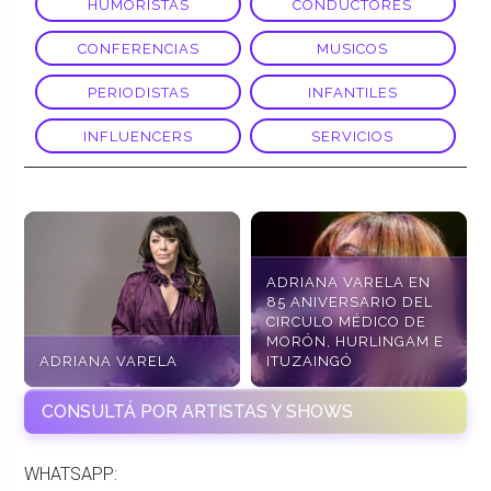
HUMORISTAS
CONDUCTORES
CONFERENCIAS
MUSICOS
PERIODISTAS
INFANTILES
INFLUENCERS
SERVICIOS
ADRIANA VARELA EN
85 ANIVERSARIO DEL
CIRCULO MÉDICO DE
MORÓN, HURLINGAM E
ADRIANA VARELA
ITUZAINGÓ
CONSULTÁ POR ARTISTAS Y SHOWS
WHATSAPP: