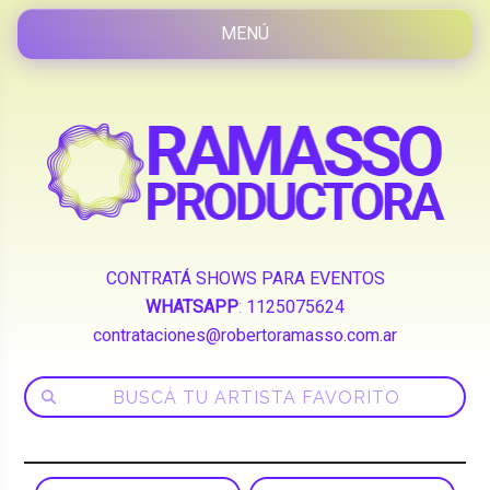
CONTRATÁ SHOWS PARA EVENTOS
WHATSAPP
:
1125075624
contrataciones@robertoramasso.com.ar