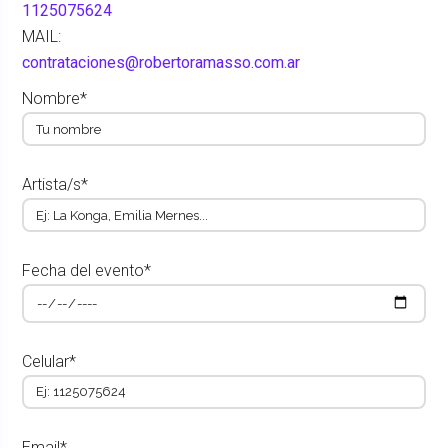
1125075624
MAIL:
contrataciones@robertoramasso.com.ar
Nombre*
Artista/s*
Fecha del evento*
Celular*
Email*