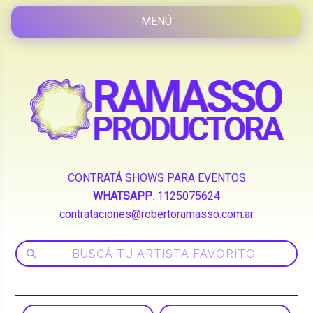
CONTRATÁ SHOWS PARA EVENTOS
WHATSAPP
:
1125075624
contrataciones@robertoramasso.com.ar