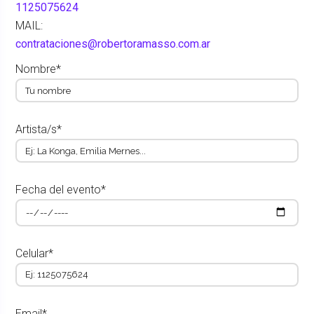
1125075624
MAIL:
contrataciones@robertoramasso.com.ar
Nombre*
Artista/s*
Fecha del evento*
Celular*
Email*