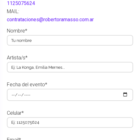
1125075624
MAIL:
contrataciones@robertoramasso.com.ar
Nombre*
Artista/s*
Fecha del evento*
Celular*
Email*