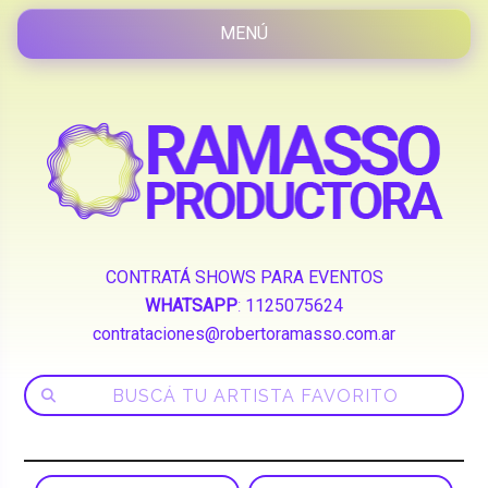
CONTRATÁ SHOWS PARA EVENTOS
WHATSAPP
:
1125075624
contrataciones@robertoramasso.com.ar