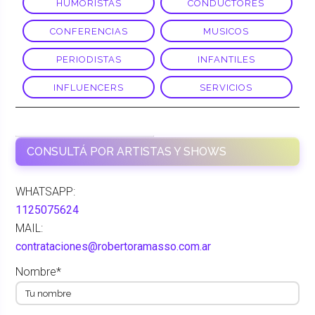
HUMORISTAS
CONDUCTORES
CONFERENCIAS
MUSICOS
PERIODISTAS
INFANTILES
INFLUENCERS
SERVICIOS
ALEXIS Y FIDO
CONSULTÁ POR ARTISTAS Y SHOWS
WHATSAPP:
1125075624
MAIL:
contrataciones@robertoramasso.com.ar
Nombre*