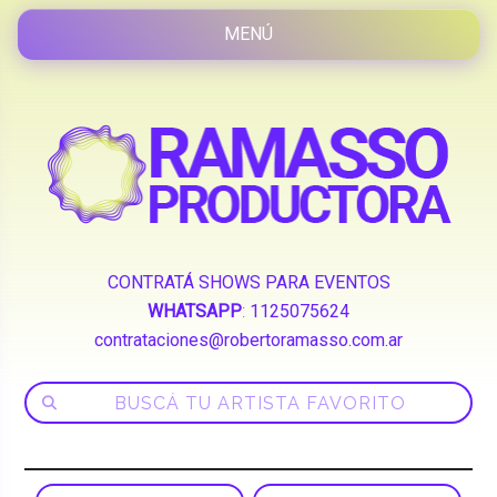
CONTRATÁ SHOWS PARA EVENTOS
WHATSAPP
:
1125075624
contrataciones@robertoramasso.com.ar