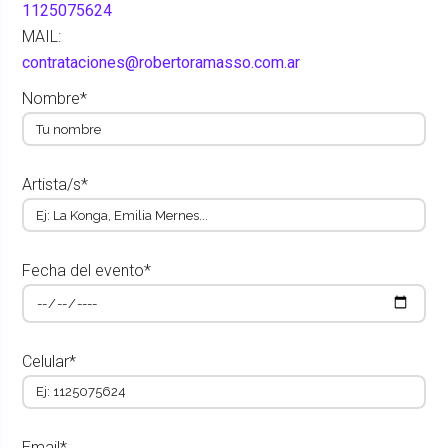
1125075624
MAIL:
contrataciones@robertoramasso.com.ar
Nombre*
Artista/s*
Fecha del evento*
Celular*
Email*