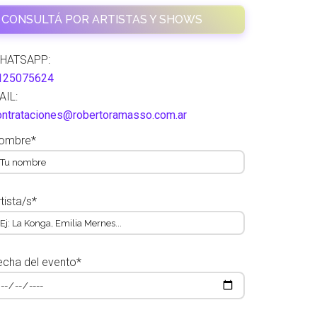
CONSULTÁ POR ARTISTAS Y SHOWS
HATSAPP:
125075624
AIL:
ontrataciones@robertoramasso.com.ar
ombre*
tista/s*
echa del evento*