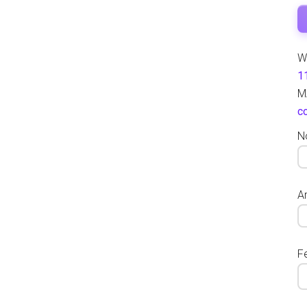
W
1
M
c
N
Ar
F