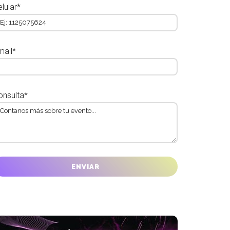
lular*
mail*
onsulta*