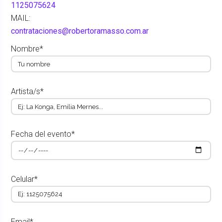
1125075624
MAIL:
contrataciones@robertoramasso.com.ar
Nombre*
Artista/s*
Fecha del evento*
Celular*
Email*