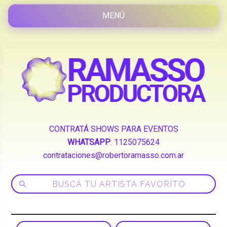
CONTRATÁ SHOWS PARA EVENTOS
WHATSAPP
:
1125075624
contrataciones@robertoramasso.com.ar