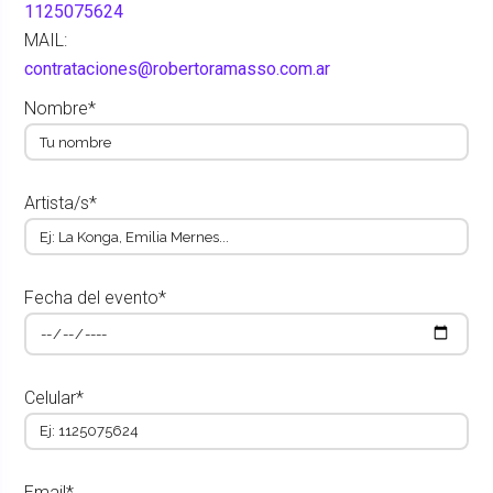
1125075624
MAIL:
contrataciones@robertoramasso.com.ar
Nombre*
Artista/s*
Fecha del evento*
Celular*
Email*