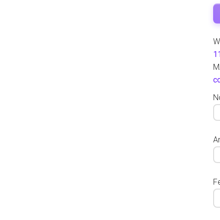
W
1
M
c
N
Ar
F