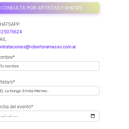
CONSULTÁ POR ARTISTAS Y SHOWS
HATSAPP:
125075624
AIL:
ontrataciones@robertoramasso.com.ar
ombre*
tista/s*
echa del evento*