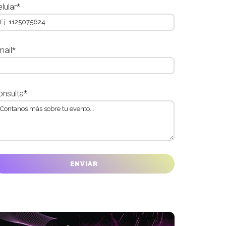
lular*
mail*
onsulta*