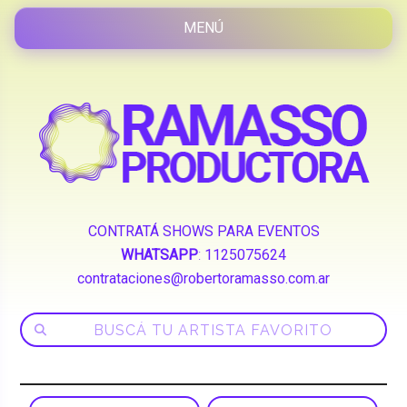
CONTRATÁ SHOWS PARA EVENTOS
WHATSAPP
:
1125075624
contrataciones@robertoramasso.com.ar