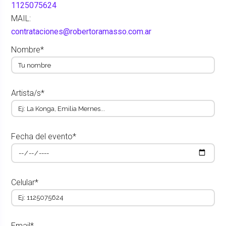
1125075624
MAIL:
contrataciones@robertoramasso.com.ar
Nombre*
Artista/s*
Fecha del evento*
Celular*
Email*