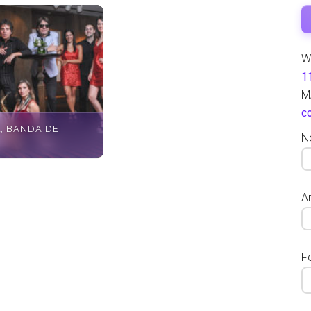
W
1
M
c
, BANDA DE
N
Ar
F