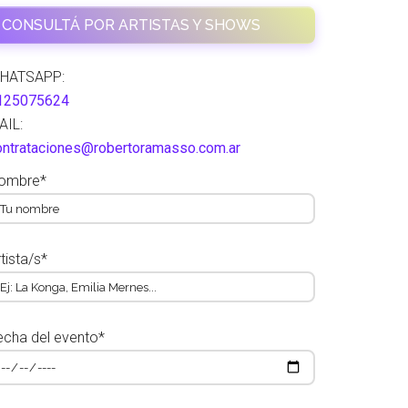
CONSULTÁ POR ARTISTAS Y SHOWS
HATSAPP:
125075624
AIL:
ontrataciones@robertoramasso.com.ar
ombre*
tista/s*
echa del evento*