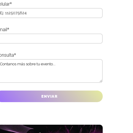
lular*
mail*
onsulta*