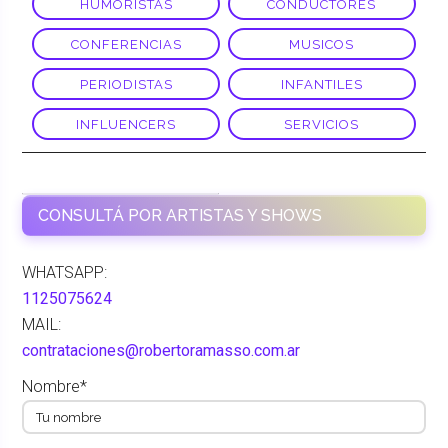
HUMORISTAS
CONDUCTORES
CONFERENCIAS
MUSICOS
PERIODISTAS
INFANTILES
INFLUENCERS
SERVICIOS
BANDIDOS, TRIBUTO A
LOS FABULOSOS
CADILLACS
CONSULTÁ POR ARTISTAS Y SHOWS
WHATSAPP:
1125075624
MAIL:
contrataciones@robertoramasso.com.ar
Nombre*