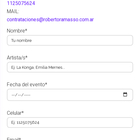
1125075624
MAIL:
contrataciones@robertoramasso.com.ar
Nombre*
Artista/s*
Fecha del evento*
Celular*
Email*