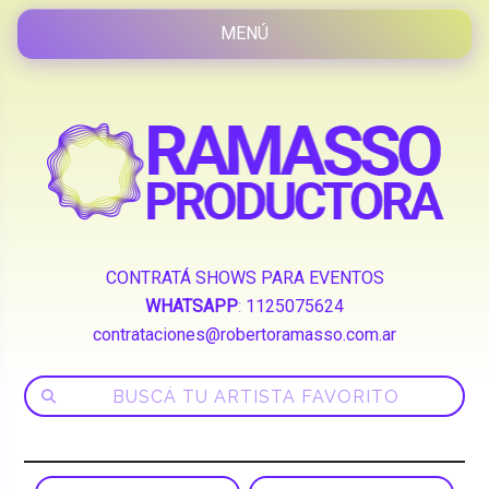
CONTRATÁ SHOWS PARA EVENTOS
WHATSAPP
:
1125075624
contrataciones@robertoramasso.com.ar