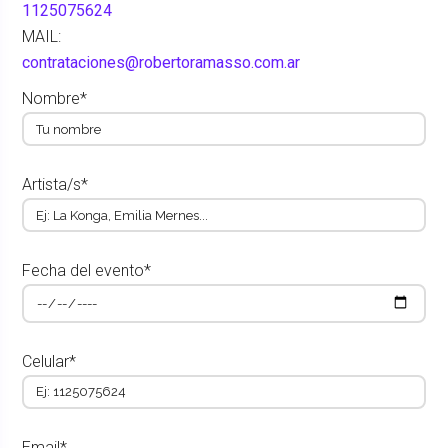
1125075624
MAIL:
contrataciones@robertoramasso.com.ar
Nombre*
Artista/s*
Fecha del evento*
Celular*
Email*