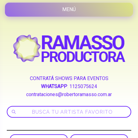
CONTRATÁ SHOWS PARA EVENTOS
WHATSAPP
:
1125075624
contrataciones@robertoramasso.com.ar