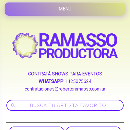
CONTRATÁ SHOWS PARA EVENTOS
WHATSAPP
:
1125075624
contrataciones@robertoramasso.com.ar