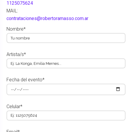
1125075624
MAIL:
contrataciones@robertoramasso.com.ar
Nombre*
Artista/s*
Fecha del evento*
Celular*
Email*