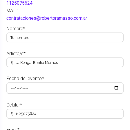
1125075624
MAIL:
contrataciones@robertoramasso.com.ar
Nombre*
Artista/s*
Fecha del evento*
Celular*
Email*