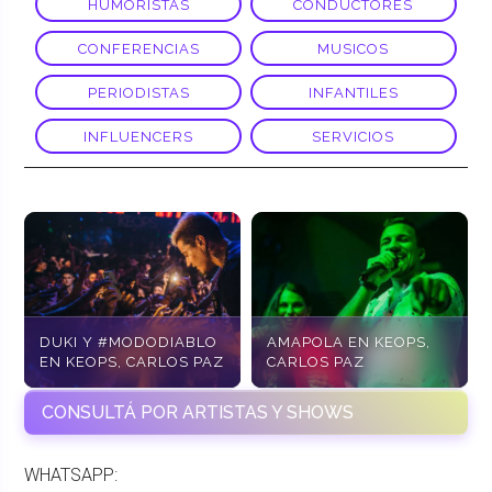
HUMORISTAS
CONDUCTORES
CONFERENCIAS
MUSICOS
PERIODISTAS
INFANTILES
INFLUENCERS
SERVICIOS
DUKI Y #MODODIABLO
AMAPOLA EN KEOPS,
EN KEOPS, CARLOS PAZ
CARLOS PAZ
CONSULTÁ POR ARTISTAS Y SHOWS
WHATSAPP: